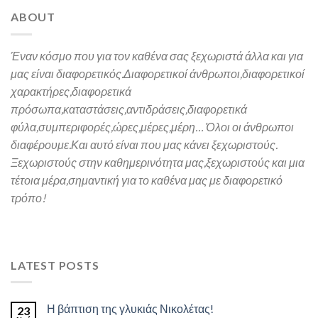
ABOUT
Έναν κόσμο που για τον καθένα σας ξεχωριστά άλλα και για
μας είναι διαφορετικός.
Διαφορετικοί άνθρωποι,διαφορετικοί
χαρακτήρες,
διαφορετικά
πρόσωπα,καταστάσεις,αντιδράσεις,διαφορετικά
φύλα,συμπεριφορές,ώρες,μέρες,μέρη… Όλοι οι άνθρωποι
διαφέρουμε.Και α
υτό είναι που μας κάνει ξεχωριστούς.
Ξεχωριστούς στην καθημερινότητα μας,ξεχωριστούς και μια
τέτοια μέρα,σημαντική για το καθένα μας
με διαφορετικό
τρόπο!
LATEST POSTS
Η βάπτιση της γλυκιάς Νικολέτας!
23