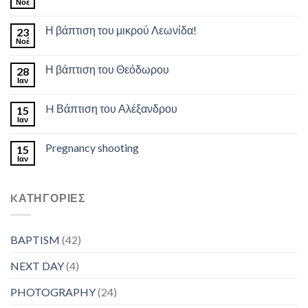
Νοέ
Η βάπτιση του μικρού Λεωνίδα!
23
Νοέ
Η βάπτιση του Θεόδωρου
28
Ιαν
H Βάπτιση του Αλέξανδρου
15
Ιαν
Pregnancy shooting
15
Ιαν
KΑΤΗΓΟΡΊΕΣ
BAPTISM
(42)
NEXT DAY
(4)
PHOTOGRAPHY
(24)