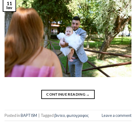
11
Ιαν
CONTINUE READING
→
Posted in
BAPTISM
|
Tagged
βιντεο
,
φωτογραφος
Leave a comment