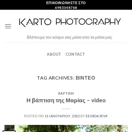
Skip
ΕΠΙΚΟΙΝΩΝΗΣΤΕ ΣΤΟ
6983348768
to
content
Βλέπουμε τον κόσμο σας μέσα απο τα μάτια μας
ABOUT
CONTACT
TAG ARCHIVES:
ΒΙΝΤΕΟ
BAPTISM
Η βάπτιση της Μαρίας – video
POSTED ON
11 ΙΑΝΟΥΑΡΊΟΥ, 2022
BY
EEU8DA5EVR