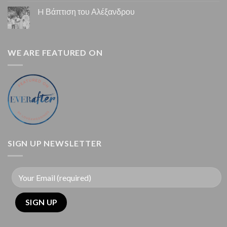
H Βάπτιση του Αλέξανδρου
WE ARE FEATURED ON
SIGN UP NEWSLETTER