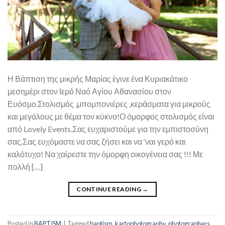
Η Βάπτιση της μικρής Μαρίας έγινε ένα Κυριακάτικο
μεσημέρι στον Ιερό Ναό Αγίου Αθανασίου στον
Ευόσμο.Στολισμός ,μπομπονιέρες ,κεράσματα για μικρούς
και μεγάλους με θέμα τον κύκνο!Ο όμορφος στολισμός είναι
από Lovely Events.Σας ευχαριστούμε για την εμπιστοσύνη
σας.Σας ευχόμαστε να σας ζήσει και να ‘ναι γερό και
καλότυχο! Να χαίρεστε την όμορφη οικογένεια σας !!! Με
πολλή […]
CONTINUE READING
→
Posted in
BAPTISM
|
Tagged
baptism
,
kartophotography
,
photographers
,