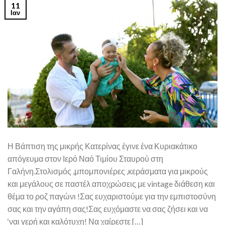
11
Ιαν
Η Βάπτιση της μικρής Κατερίνας έγινε ένα Κυριακάτικο
απόγευμα στον Ιερό Ναό Τιμίου Σταυρού στη
Γαλήνη.Στολισμός ,μπομπονιέρες ,κεράσματα για μικρούς
και μεγάλους σε παστέλ αποχρώσεις με vintage διάθεση και
θέμα το ροζ παγώνι !Σας ευχαριστούμε για την εμπιστοσύνη
σας και την αγάπη σας!Σας ευχόμαστε να σας ζήσει και να
‘ναι γερή και καλότυχη! Να χαίρεστε […]