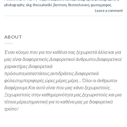
photography
,
skg
,
thessaloniki
,
βαπτιση
,
θεσσαλονικη
,
φωτογραφος
Leave a comment
ABOUT
Έναν κόσμο που για τον καθένα σας ξεχωριστά άλλα και για
μας είναι διαφορετικός.
Διαφορετικοί άνθρωποι,διαφορετικοί
χαρακτήρες,
διαφορετικά
πρόσωπα,καταστάσεις,αντιδράσεις,διαφορετικά
φύλα,συμπεριφορές,ώρες,μέρες,μέρη… Όλοι οι άνθρωποι
διαφέρουμε.Και α
υτό είναι που μας κάνει ξεχωριστούς.
Ξεχωριστούς στην καθημερινότητα μας,ξεχωριστούς και μια
τέτοια μέρα,σημαντική για το καθένα μας
με διαφορετικό
τρόπο!