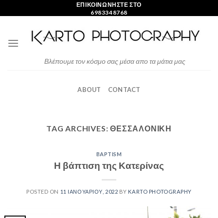
Skip
ΕΠΙΚΟΙΝΩΝΗΣΤΕ ΣΤΟ
6983348768
to
content
Βλέπουμε τον κόσμο σας μέσα απο τα μάτια μας
ABOUT
CONTACT
TAG ARCHIVES:
ΘΕΣΣΑΛΟΝΙΚΗ
BAPTISM
Η βάπτιση της Κατερίνας
POSTED ON
11 ΙΑΝΟΥΑΡΊΟΥ, 2022
BY
KARTO PHOTOGRAPHY