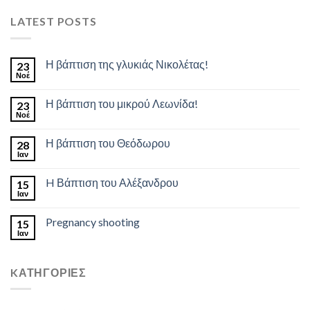
LATEST POSTS
Η βάπτιση της γλυκιάς Νικολέτας!
23
Νοέ
Η βάπτιση του μικρού Λεωνίδα!
23
Νοέ
Η βάπτιση του Θεόδωρου
28
Ιαν
H Βάπτιση του Αλέξανδρου
15
Ιαν
Pregnancy shooting
15
Ιαν
KΑΤΗΓΟΡΊΕΣ