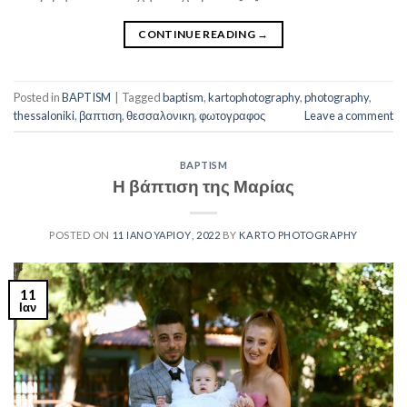
CONTINUE READING
→
Posted in
BAPTISM
|
Tagged
baptism
,
kartophotography
,
photography
,
thessaloniki
,
βαπτιση
,
θεσσαλονικη
,
φωτογραφος
Leave a comment
BAPTISM
Η βάπτιση της Μαρίας
POSTED ON
11 ΙΑΝΟΥΑΡΊΟΥ, 2022
BY
KARTO PHOTOGRAPHY
11
Ιαν