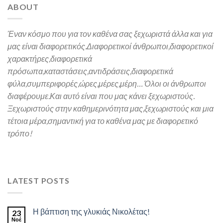
ABOUT
Έναν κόσμο που για τον καθένα σας ξεχωριστά άλλα και για
μας είναι διαφορετικός.
Διαφορετικοί άνθρωποι,διαφορετικοί
χαρακτήρες,
διαφορετικά
πρόσωπα,καταστάσεις,αντιδράσεις,διαφορετικά
φύλα,συμπεριφορές,ώρες,μέρες,μέρη… Όλοι οι άνθρωποι
διαφέρουμε.Και α
υτό είναι που μας κάνει ξεχωριστούς.
Ξεχωριστούς στην καθημερινότητα μας,ξεχωριστούς και μια
τέτοια μέρα,σημαντική για το καθένα μας
με διαφορετικό
τρόπο!
LATEST POSTS
Η βάπτιση της γλυκιάς Νικολέτας!
23
Νοέ