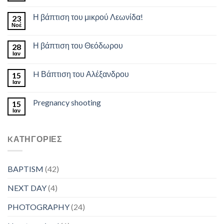
Η βάπτιση του μικρού Λεωνίδα!
23
Νοέ
Η βάπτιση του Θεόδωρου
28
Ιαν
H Βάπτιση του Αλέξανδρου
15
Ιαν
Pregnancy shooting
15
Ιαν
KΑΤΗΓΟΡΊΕΣ
BAPTISM
(42)
NEXT DAY
(4)
PHOTOGRAPHY
(24)