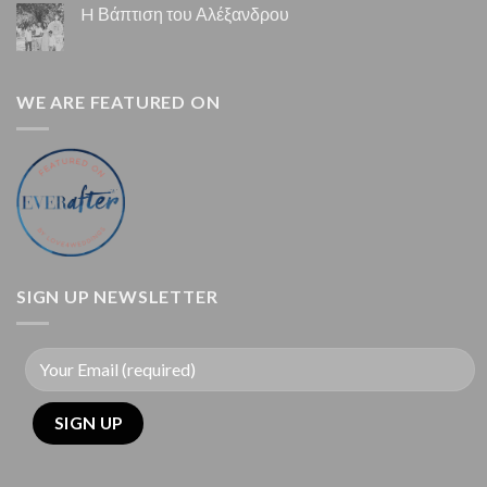
H Βάπτιση του Αλέξανδρου
WE ARE FEATURED ON
SIGN UP NEWSLETTER