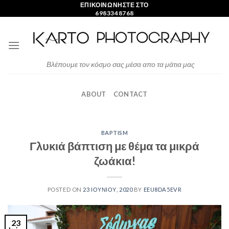
Skip
ΕΠΙΚΟΙΝΩΝΗΣΤΕ ΣΤΟ
6983348768
to
content
Βλέπουμε τον κόσμο σας μέσα απο τα μάτια μας
ABOUT
CONTACT
BAPTISM
Γλυκιά βάπτιση με θέμα τα μικρά
ζωάκια!
POSTED ON
23 ΙΟΥΝΊΟΥ, 2020
BY
EEU8DA5EVR
23