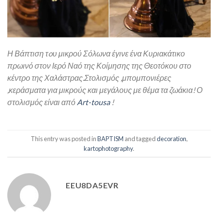
Η Βάπτιση τoυ μικρού Σόλωνα έγινε ένα Κυριακάτικο
πρωινό στον Ιερό Ναό της Κοίμησης της Θεοτόκου στο
κέντρο της Χαλάστρας.Σ
τολισμός ,μπομπονιέρες
,κεράσματα για μικρούς και μεγάλους με θέμα τα ζωάκια! Ο
στολισμός είναι από
Art-tousa
!
This entry was posted in
BAPTISM
and tagged
decoration
,
kartophotography
.
EEU8DA5EVR