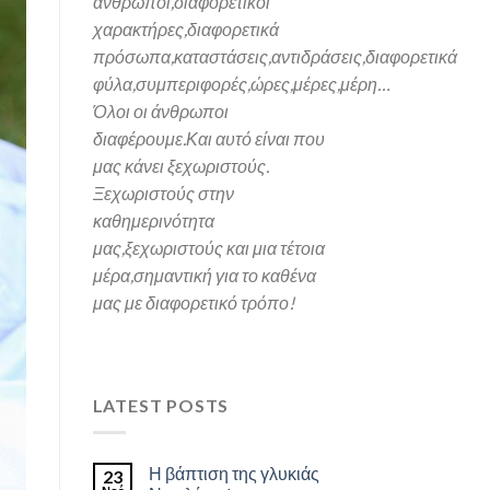
άνθρωποι,διαφορετικοί
χαρακτήρες,
διαφορετικά
πρόσωπα,καταστάσεις,αντιδράσεις,διαφορετικά
φύλα,συμπεριφορές,ώρες,μέρες,μέρη…
Όλοι οι άνθρωποι
διαφέρουμε.Και α
υτό είναι που
μας κάνει ξεχωριστούς.
Ξεχωριστούς στην
καθημερινότητα
μας,ξεχωριστούς και μια τέτοια
μέρα,σημαντική για το καθένα
μας
με διαφορετικό τρόπο!
LATEST POSTS
Η βάπτιση της γλυκιάς
23