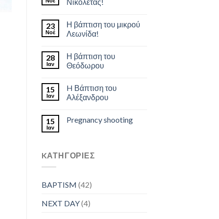
Νοέ
Νικολέτας!
Η βάπτιση του μικρού
23
Νοέ
Λεωνίδα!
Η βάπτιση του
28
Ιαν
Θεόδωρου
H Βάπτιση του
15
Ιαν
Αλέξανδρου
Pregnancy shooting
15
Ιαν
KΑΤΗΓΟΡΊΕΣ
BAPTISM
(42)
NEXT DAY
(4)