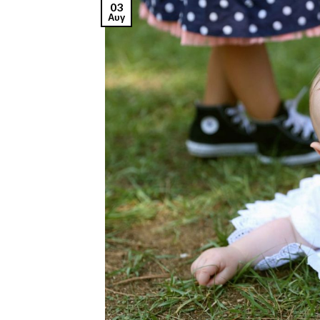
03
Αυγ