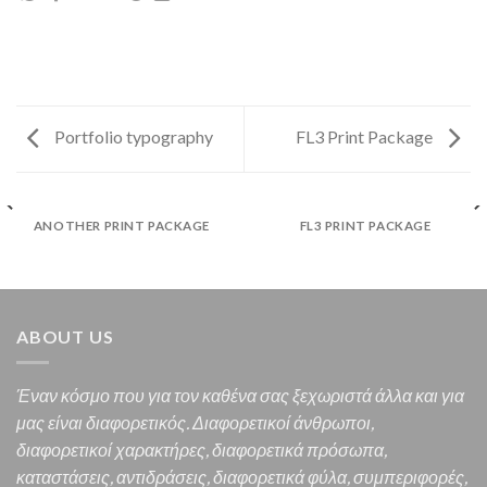
Portfolio typography
FL3 Print Package
ANOTHER PRINT PACKAGE
FL3 PRINT PACKAGE
ABOUT US
Έναν κόσμο που για τον καθένα σας ξεχωριστά άλλα και για
μας είναι διαφορετικός.
Διαφορετικοί άνθρωποι,
διαφορετικοί χαρακτήρες,
διαφορετικά πρόσωπα,
καταστάσεις, αντιδράσεις, διαφορετικά φύλα, συμπεριφορές,