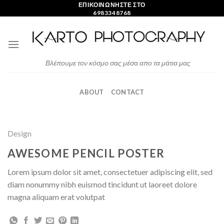
Skip
ΕΠΙΚΟΙΝΩΝΗΣΤΕ ΣΤΟ
6983348768
to
content
Βλέπουμε τον κόσμο σας μέσα απο τα μάτια μας
ABOUT
CONTACT
Design
AWESOME PENCIL POSTER
Lorem ipsum dolor sit amet, consectetuer adipiscing elit, sed
diam nonummy nibh euismod tincidunt ut laoreet dolore
magna aliquam erat volutpat