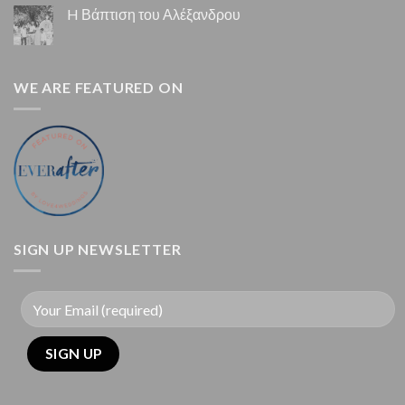
H Βάπτιση του Αλέξανδρου
WE ARE FEATURED ON
SIGN UP NEWSLETTER