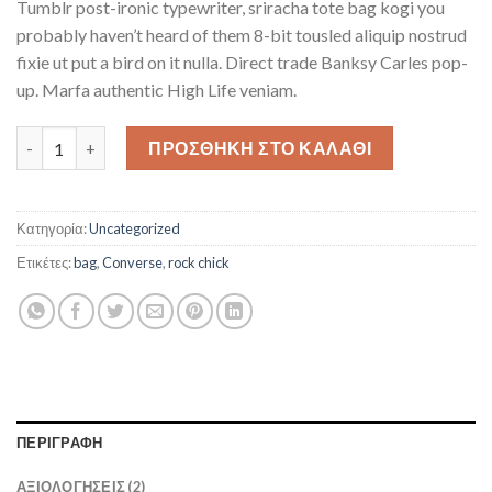
Tumblr post-ironic typewriter, sriracha tote bag kogi you
βάση
βαθμολογίες
probably haven’t heard of them 8-bit tousled aliquip nostrud
πελάτη
fixie ut put a bird on it nulla. Direct trade Banksy Carles pop-
up. Marfa authentic High Life veniam.
Alanya Braided Leather ποσότητα
ΠΡΟΣΘΉΚΗ ΣΤΟ ΚΑΛΆΘΙ
Κατηγορία:
Uncategorized
Ετικέτες:
bag
,
Converse
,
rock chick
ΠΕΡΙΓΡΑΦΉ
ΑΞΙΟΛΟΓΉΣΕΙΣ (2)