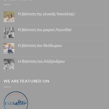
Η βάπτιση της γλυκιάς Νικολέτας!
Η βάπτιση του μικρού Λεωνίδα!
Η βάπτιση του Θεόδωρου
H Βάπτιση του Αλέξανδρου
WE ARE FEATURED ON