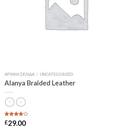
ΑΡΧΙΚΉ ΣΕΛΊΔΑ
/
UNCATEGORIZED
Alanya Braided Leather
Βαθμολογήθηκε
2
29.00
£
με
4.00
από 5 με