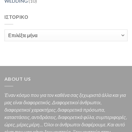
WEDDING
(10)
ΙΣΤΟΡΙΚΌ
Ιστορικό
ABOUT US
Έναν κόσμο που για τον καθένα σας ξεχωριστά άλλα και για
μας είναι διαφορετικός.
Διαφορετικοί άνθρωποι,
διαφορετικοί χαρακτήρες,
διαφορετικά πρόσωπα,
καταστάσεις, αντιδράσεις, διαφορετικά φύλα, συμπεριφορές,
ώρες, μέρες,μέρη… Όλοι οι άνθρωποι διαφέρουμε. Και α
υτό
είναι που μας κάνει ξεχωριστούς. Ξεχωριστούς στην