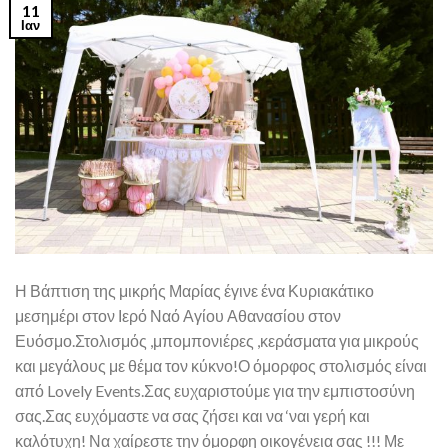
11
Ιαν
Η Βάπτιση της μικρής Μαρίας έγινε ένα Κυριακάτικο
μεσημέρι στον Ιερό Ναό Αγίου Αθανασίου στον
Ευόσμο.Στολισμός ,μπομπονιέρες ,κεράσματα για μικρούς
και μεγάλους με θέμα τον κύκνο!Ο όμορφος στολισμός είναι
από Lovely Events.Σας ευχαριστούμε για την εμπιστοσύνη
σας.Σας ευχόμαστε να σας ζήσει και να ‘ναι γερή και
καλότυχη! Να χαίρεστε την όμορφη οικογένεια σας !!! Με