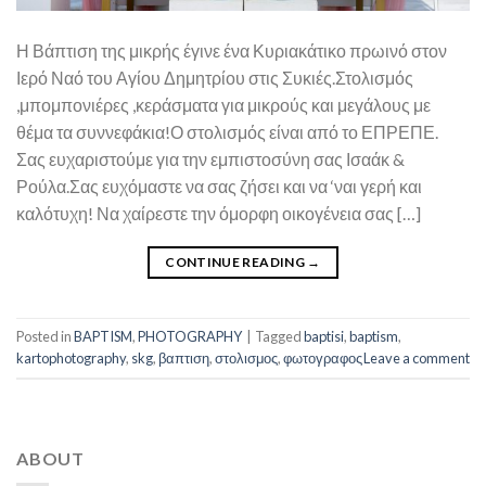
Η Βάπτιση της μικρής έγινε ένα Κυριακάτικο πρωινό στον
Ιερό Ναό του Αγίου Δημητρίου στις Συκιές.Στολισμός
,μπομπονιέρες ,κεράσματα για μικρούς και μεγάλους με
θέμα τα συννεφάκια!Ο στολισμός είναι από το ΕΠΡΕΠΕ.
Σας ευχαριστούμε για την εμπιστοσύνη σας Ισαάκ &
Ρούλα.Σας ευχόμαστε να σας ζήσει και να ‘ναι γερή και
καλότυχη! Να χαίρεστε την όμορφη οικογένεια σας […]
CONTINUE READING
→
Posted in
BAPTISM
,
PHOTOGRAPHY
|
Tagged
baptisi
,
baptism
,
kartophotography
,
skg
,
βαπτιση
,
στολισμος
,
φωτογραφος
Leave a comment
ABOUT