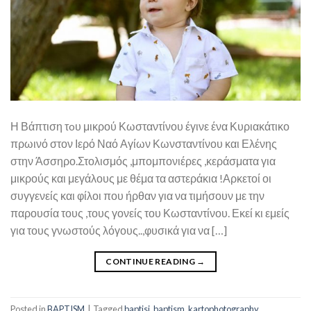
Η Βάπτιση τoυ μικρού Κωσταντίνου έγινε ένα Κυριακάτικο
πρωινό στον Ιερό Ναό Αγίων Κωνσταντίνου και Ελένης
στην Άσσηρο.Στολισμός ,μπομπονιέρες ,κεράσματα για
μικρούς και μεγάλους με θέμα τα αστεράκια !Αρκετοί οι
συγγενείς και φίλοι που ήρθαν για να τιμήσουν με την
παρουσία τους ,τους γονείς του Κωσταντίνου. Εκεί κι εμείς
για τους γνωστούς λόγους..,φυσικά για να […]
CONTINUE READING
→
Posted in
BAPTISM
|
Tagged
baptisi
,
baptism
,
kartophotography
,