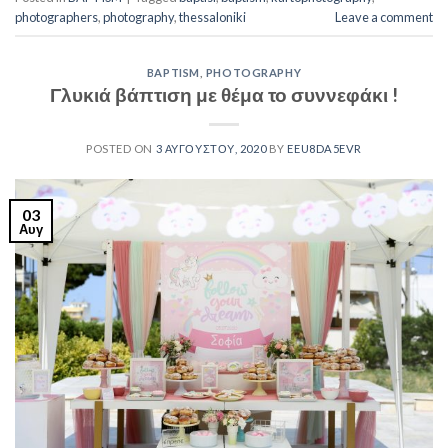
photographers
,
photography
,
thessaloniki
Leave a comment
BAPTISM
,
PHOTOGRAPHY
Γλυκιά βάπτιση με θέμα το συννεφάκι !
POSTED ON
3 ΑΥΓΟΎΣΤΟΥ, 2020
BY
EEU8DA5EVR
03
Αυγ