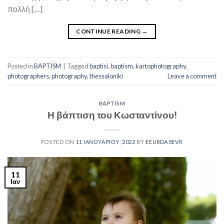
πολλή […]
CONTINUE READING
→
Posted in
BAPTISM
|
Tagged
baptisi
,
baptism
,
kartophotography
,
photographers
,
photography
,
thessaloniki
Leave a comment
BAPTISM
Η βάπτιση του Κωσταντίνου!
POSTED ON
11 ΙΑΝΟΥΑΡΊΟΥ, 2022
BY
EEU8DA5EVR
11
Ιαν