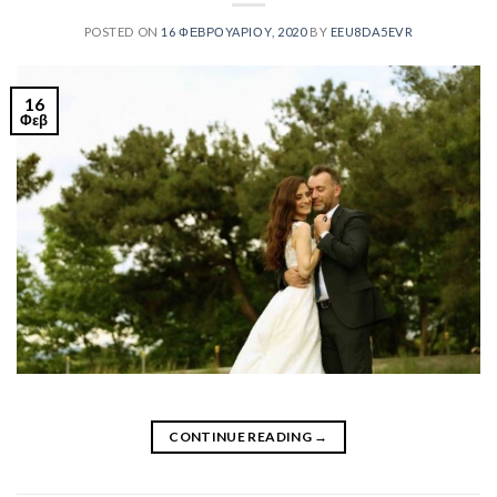
POSTED ON
16 ΦΕΒΡΟΥΑΡΊΟΥ, 2020
BY
EEU8DA5EVR
16
Φεβ
CONTINUE READING
→