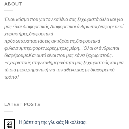
ABOUT
Έναν κόσμο που για τον καθένα σας ξεχωριστά άλλα και για
μας είναι διαφορετικός.
Διαφορετικοί άνθρωποι,διαφορετικοί
χαρακτήρες,
διαφορετικά
πρόσωπα,καταστάσεις,αντιδράσεις,διαφορετικά
φύλα,συμπεριφορές,ώρες,μέρες,μέρη… Όλοι οι άνθρωποι
διαφέρουμε.Και α
υτό είναι που μας κάνει ξεχωριστούς.
Ξεχωριστούς στην καθημερινότητα μας,ξεχωριστούς και μια
τέτοια μέρα,σημαντική για το καθένα μας
με διαφορετικό
τρόπο!
LATEST POSTS
Η βάπτιση της γλυκιάς Νικολέτας!
23
Νοέ