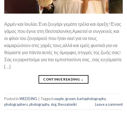
Αρμέν και Ιουλία..Ένα ζευγάρι γεμάτο τρέλα και όρεξη !Ένας
γάμος που έγινε στη Θεσσαλονίκη.Αρκετοί οι συγγενείς και
οι φίλοι του ζευγαριού που ήταν εκεί για να τους
καμαρώσουν στις χαρές τους,αλλά και εμείς φυσικά για να
θύμαστε για πάντα αυτές τις όμορφες στιγμές της ζωής σας!
Σας ευχαριστούμε για την εμπιστοσύνη σας , σας ευχόμαστε
[…]
CONTINUE READING
→
Posted in
WEDDING
|
Tagged
couple
,
groom
,
kartophotography
,
photographers
,
photography
,
skg
,
thessaloniki
Leave a comment