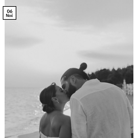
06
Νοέ