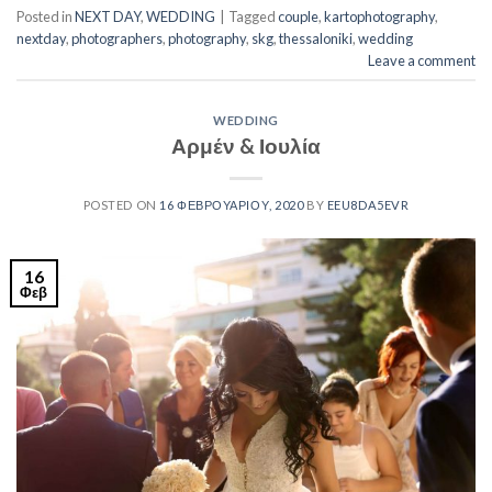
Posted in
NEXT DAY
,
WEDDING
|
Tagged
couple
,
kartophotography
,
nextday
,
photographers
,
photography
,
skg
,
thessaloniki
,
wedding
Leave a comment
WEDDING
Αρμέν & Ιουλία
POSTED ON
16 ΦΕΒΡΟΥΑΡΊΟΥ, 2020
BY
EEU8DA5EVR
16
Φεβ