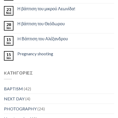
Η βάπτιση του μικρού Λεωνίδα!
23
Νοέ
Η βάπτιση του Θεόδωρου
28
Ιαν
H Βάπτιση του Αλέξανδρου
15
Ιαν
Pregnancy shooting
15
Ιαν
KΑΤΗΓΟΡΊΕΣ
BAPTISM
(42)
NEXT DAY
(4)
PHOTOGRAPHY
(24)