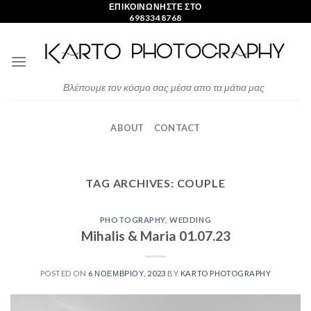
Skip
ΕΠΙΚΟΙΝΩΝΗΣΤΕ ΣΤΟ
6983348768
to
content
Βλέπουμε τον κόσμο σας μέσα απο τα μάτια μας
ABOUT
CONTACT
TAG ARCHIVES:
COUPLE
PHOTOGRAPHY
,
WEDDING
Mihalis & Maria 01.07.23
POSTED ON
6 ΝΟΕΜΒΡΊΟΥ, 2023
BY
KARTO PHOTOGRAPHY