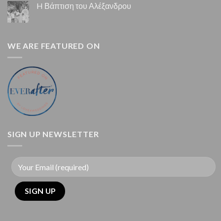
H Βάπτιση του Αλέξανδρου
WE ARE FEATURED ON
SIGN UP NEWSLETTER