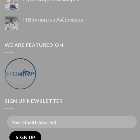
H Βάπτιση του Αλέξανδρου
WE ARE FEATURED ON
SIGN UP NEWSLETTER