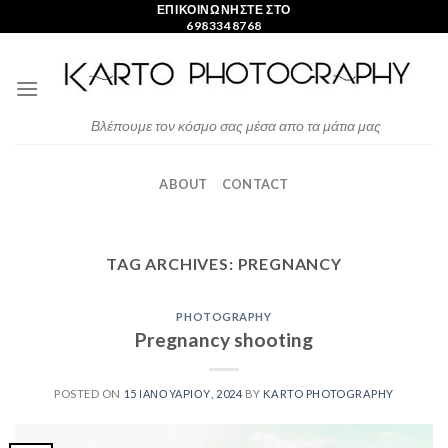
Skip
ΕΠΙΚΟΙΝΩΝΗΣΤΕ ΣΤΟ
6983348768
to
content
Βλέπουμε τον κόσμο σας μέσα απο τα μάτια μας
ABOUT
CONTACT
TAG ARCHIVES:
PREGNANCY
PHOTOGRAPHY
Pregnancy shooting
POSTED ON
15 ΙΑΝΟΥΑΡΊΟΥ, 2024
BY
KARTO PHOTOGRAPHY