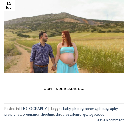
15
Ιαν
CONTINUE READING
→
Posted in
PHOTOGRAPHY
|
Tagged
baby
,
photographers
,
photography
,
pregnancy
,
pregnancy shooting
,
skg
,
thessaloniki
,
φωτογραφος
Leave a comment