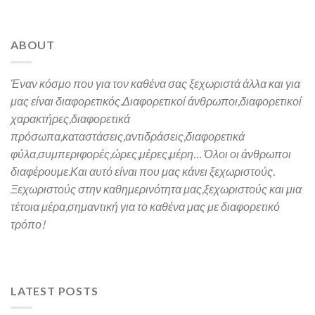
ABOUT
Έναν κόσμο που για τον καθένα σας ξεχωριστά άλλα και για
μας είναι διαφορετικός.
Διαφορετικοί άνθρωποι,διαφορετικοί
χαρακτήρες,
διαφορετικά
πρόσωπα,καταστάσεις,αντιδράσεις,διαφορετικά
φύλα,συμπεριφορές,ώρες,μέρες,μέρη… Όλοι οι άνθρωποι
διαφέρουμε.Και α
υτό είναι που μας κάνει ξεχωριστούς.
Ξεχωριστούς στην καθημερινότητα μας,ξεχωριστούς και μια
τέτοια μέρα,σημαντική για το καθένα μας
με διαφορετικό
τρόπο!
LATEST POSTS