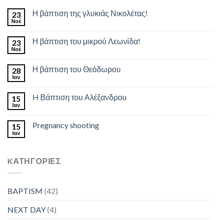
Η βάπτιση της γλυκιάς Νικολέτας!
23
Νοέ
Η βάπτιση του μικρού Λεωνίδα!
23
Νοέ
Η βάπτιση του Θεόδωρου
28
Ιαν
H Βάπτιση του Αλέξανδρου
15
Ιαν
Pregnancy shooting
15
Ιαν
KΑΤΗΓΟΡΊΕΣ
BAPTISM
(42)
NEXT DAY
(4)