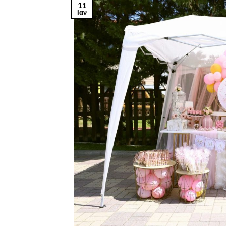
11
Ιαν