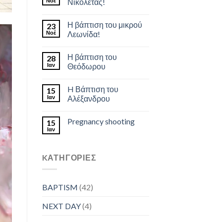
Νοέ
Νικολέτας!
Η βάπτιση του μικρού
23
Νοέ
Λεωνίδα!
Η βάπτιση του
28
Ιαν
Θεόδωρου
H Βάπτιση του
15
Ιαν
Αλέξανδρου
Pregnancy shooting
15
Ιαν
KΑΤΗΓΟΡΊΕΣ
BAPTISM
(42)
NEXT DAY
(4)