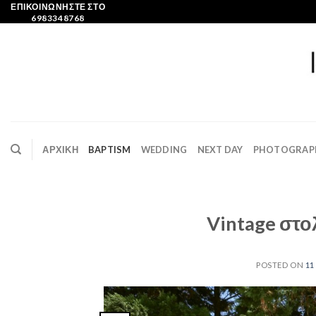
Skip
ΕΠΙΚΟΙΝΩΝΗΣΤΕ ΣΤΟ
6983348768
to
content
ΑΡΧΙΚΗ
BAPTISM
WEDDING
NEXT DAY
PHOTOGRAP
Vintage στο
POSTED ON
11