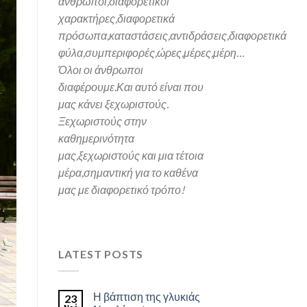
άνθρωποι,διαφορετικοί
χαρακτήρες,
διαφορετικά
πρόσωπα,καταστάσεις,αντιδράσεις,διαφορετικά
φύλα,συμπεριφορές,ώρες,μέρες,μέρη…
Όλοι οι άνθρωποι
διαφέρουμε.Και α
υτό είναι που
μας κάνει ξεχωριστούς.
Ξεχωριστούς στην
καθημερινότητα
μας,ξεχωριστούς και μια τέτοια
μέρα,σημαντική για το καθένα
μας
με διαφορετικό τρόπο!
LATEST POSTS
Η βάπτιση της γλυκιάς
23