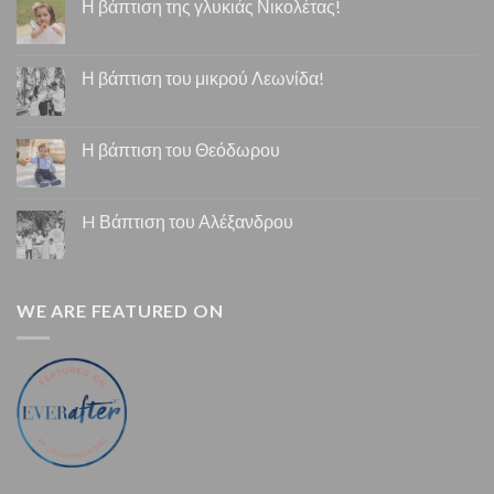
Η βάπτιση της γλυκιάς Νικολέτας!
Η βάπτιση του μικρού Λεωνίδα!
Η βάπτιση του Θεόδωρου
H Βάπτιση του Αλέξανδρου
WE ARE FEATURED ON