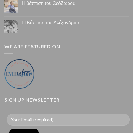
Η βάπτιση του Θεόδωρου
H Βάπτιση του Αλέξανδρου
WE ARE FEATURED ON
SIGN UP NEWSLETTER