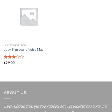
UNCATEGORIZED
Lucy Slim Jeans Noisy May
Βαθμολογήθηκε
£
29.00
με
3.00
από 5
ABOUT US
Έναν κόσμο που για τον καθένα σας ξεχωριστά άλλα και για