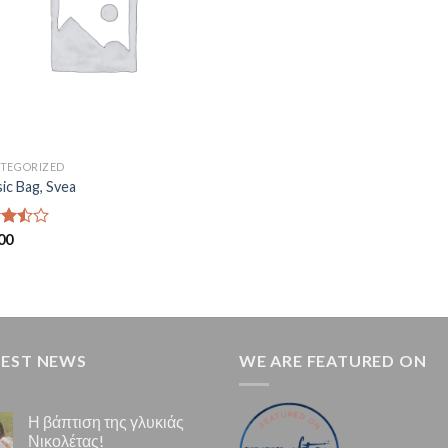
TEGORIZED
sic Bag, Svea
μολογήθηκε
00
.50
 5
TEST NEWS
WE ARE FEATURED ON
Η βάπτιση της γλυκιάς
Νικολέτας!