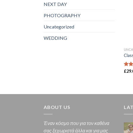
NEXT DAY
PHOTOGRAPHY
Uncategorized
WEDDING
UNCA
Clas
Βαθ
£
29.
με
3
από
ABOUT US
LA
Έναν κόσμο που για τον καθένα
σας ξεχωριστά άλλα και για μας