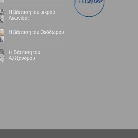
Η βάπτιση του μικρού
Λεωνίδα!
Η βάπτιση του Θεόδωρου
H Βάπτιση του
Αλέξανδρου