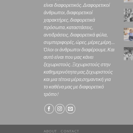
είναι διαφορετικός.
Διαφορετικοί
άνθρωποι, διαφορετικοί
χαρακτήρες,
διαφορετικά
πρόσωπα, καταστάσεις,
αντιδράσεις, διαφορετικά φύλα,
συμπεριφορές, ώρες, μέρες,μέρη…
Όλοι οι άνθρωποι διαφέρουμε. Και
α
υτό είναι που μας κάνει
ξεχωριστούς. Ξεχωριστούς στην
καθημερινότητα μας,ξεχωριστούς
και μια τέτοια μέρα,σημαντική για
το καθένα μας
με διαφορετικό
τρόπο!
ABOUT
CONTACT