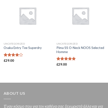
UNCATEGORIZED
UNCATEGORIZED
Pima SS O-Neck NOOS Selected
Osaka Entry Tee Superdry
Homme
Βαθμολογήθηκε
£
29.00
με
4.00
Βαθμολογήθηκε
£
29.00
από 5
με
5.00
από 5
ABOUT US
Έναν κόσμο που για τον καθένα σας ξεχωριστά άλλα και για